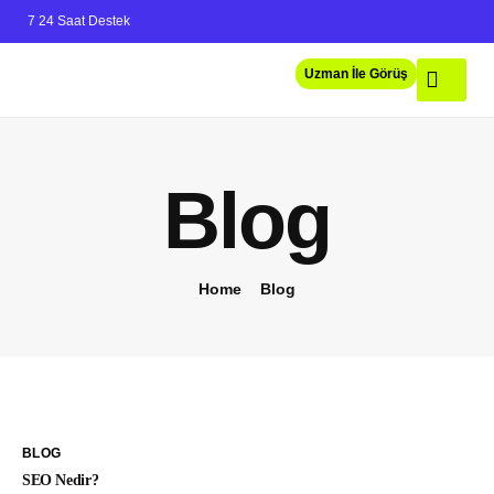
7 24 Saat Destek
Uzman İle Görüş
Hizmetlerimiz
Hakkımızda
Blog
Home
Blog
BLOG
SEO Nedir?