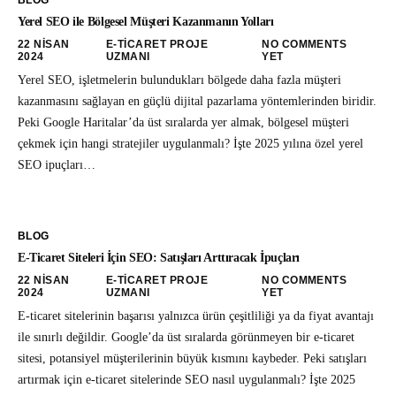
BLOG
Yerel SEO ile Bölgesel Müşteri Kazanmanın Yolları
22 NISAN
E-TICARET PROJE
NO COMMENTS
2024
UZMANI
YET
Yerel SEO, işletmelerin bulundukları bölgede daha fazla müşteri
kazanmasını sağlayan en güçlü dijital pazarlama yöntemlerinden biridir.
Peki Google Haritalar’da üst sıralarda yer almak, bölgesel müşteri
çekmek için hangi stratejiler uygulanmalı? İşte 2025 yılına özel yerel
SEO ipuçları…
BLOG
E-Ticaret Siteleri İçin SEO: Satışları Arttıracak İpuçları
22 NISAN
E-TICARET PROJE
NO COMMENTS
2024
UZMANI
YET
E-ticaret sitelerinin başarısı yalnızca ürün çeşitliliği ya da fiyat avantajı
ile sınırlı değildir. Google’da üst sıralarda görünmeyen bir e-ticaret
sitesi, potansiyel müşterilerinin büyük kısmını kaybeder. Peki satışları
artırmak için e-ticaret sitelerinde SEO nasıl uygulanmalı? İşte 2025