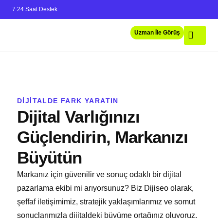
7 24 Saat Destek
Uzman İle Görüş
Hizmetlerimiz
Hakkımızda
DİJİTALDE FARK YARATIN
Dijital Varlığınızı
Güçlendirin, Markanızı
Büyütün
Markanız için güvenilir ve sonuç odaklı bir dijital
pazarlama ekibi mi arıyorsunuz? Biz Dijiseo olarak,
şeffaf iletişimimiz, stratejik yaklaşımlarımız ve somut
sonuçlarımızla dijitaldeki büyüme ortağınız oluyoruz.