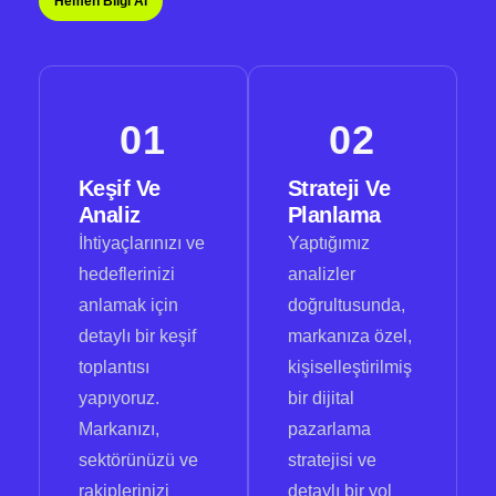
Hemen Bilgi Al
01
02
Keşif Ve
Strateji Ve
Analiz
Planlama
İhtiyaçlarınızı ve
Yaptığımız
hedeflerinizi
analizler
anlamak için
doğrultusunda,
detaylı bir keşif
markanıza özel,
toplantısı
kişiselleştirilmiş
yapıyoruz.
bir dijital
Markanızı,
pazarlama
sektörünüzü ve
stratejisi ve
rakiplerinizi
detaylı bir yol