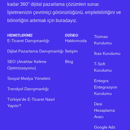
kadar 360° dijital pazarlama çözümleri sunar.
İşletmenizin çevrimiçi görünürlüğünü, erişilebilirliğini ve
bilinirliğini artırmak için buradayız.
HIZMETLERIMIZ
DIJISEO
Ticimax
E-Ticaret Danışmanlığı
Hakkımızda
Kurulumu
Dijital Pazarlama Danışmanlığı
İletişim
İkas Kurulumu
SEO (Anahtar Kelime
Blog
T-Soft
Optimizasyonu)
Kurulumu
Sosyal Medya Yönetimi
Entegra
Entegrasyon
Trendyol Danışmanlığı
Kurulumu
Türkiye’de E-Ticaret Nasıl
Desi
Yapılır?
Hesaplama
Aracı
Google Ads