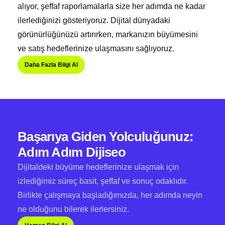
alıyor, şeffaf raporlamalarla size her adımda ne kadar
ilerlediğinizi gösteriyoruz. Dijital dünyadaki
görünürlüğünüzü artırırken, markanızın büyümesini
ve satış hedeflerinize ulaşmasını sağlıyoruz.
Daha Fazla Bilgi Al
Başarıya Giden Yolculuğunuz:
Adım Adım Dijiseo
Dijitaldeki büyüme hedeflerinize ulaşmak için
izlediğimiz süreç basit, şeffaf ve sonuç odaklıdır.
Birlikte çalışmaya başladığımızda, her adımda neyin
ne olduğunu bilerek ilerlersiniz.